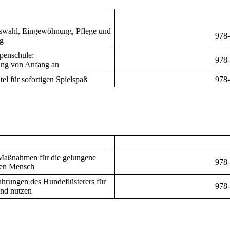
uswahl, Eingewöhnung, Pflege und
978
g
penschule:
978
ung von Anfang an
el für sofortigen Spielspaß
978
 Maßnahmen für die gelungene
978
en Mensch
ahrungen des Hundeflüsterers für
978
und nutzen