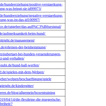
nde/hundeerziehung/positive-verstaerkung-
ung-was-bringt-sie-id99973/
nde/hundeerziehung/negative-verstaerkung-
hung-was-ist-das-id100997/
ice.de/ratgeber/das-aufl%C3%B6sesignal/
t.de/aufmerksamkeit-beim-hund/
ogitright.de/management/
d.de/erlernen-der-beishemmung/
m/pubertaet-bei-hunden-veraenderungen-
t-und-verhalten/
-nubi.de/hund-ball-werfen/
nd.de/spielen-mit-dem-Welpen/
tgeber/welpen/beschaeftigung/spiele
gitright.de/kindergitter/
nieren.de/blog/allgemein/boxentraining
9/04/14/die-flexileine-die-truegerische-
freiheit/?