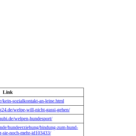
Link
/kein-sozialkontakt-an-leine.html
24.de/welpe-will-nicht-gassi-gehen/
-nubi.de/welpen-hundesport/
hunde/hundeerziehung/bindung-zum-hund-
er-sie-noch-mehr-id103433/