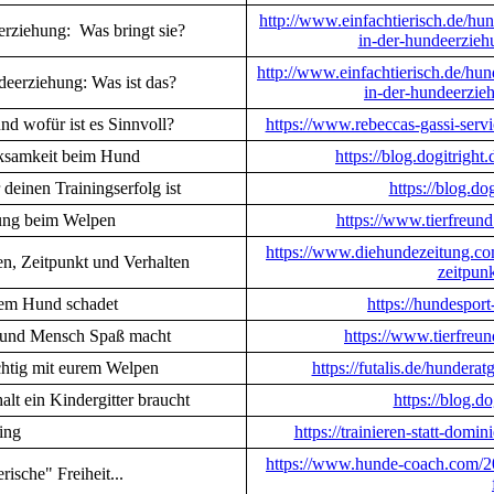
http://www.einfachtierisch.de/hu
erziehung: Was bringt sie?
in-der-hundeerzieh
http://www.einfachtierisch.de/hu
deerziehung: Was ist das?
in-der-hundeerzie
d wofür ist es Sinnvoll?
https://www.rebeccas-gassi-serv
rksamkeit beim Hund
https://blog.dogitrigh
einen Trainingserfolg ist
https://blog.d
ung beim Welpen
https://www.tierfreun
https://www.diehundezeitung.co
n, Zeitpunkt und Verhalten
zeitpunk
nem Hund schadet
https://hundesport
 und Mensch Spaß macht
https://www.tierfreu
ichtig mit eurem Welpen
https://futalis.de/hundera
t ein Kindergitter braucht
https://blog.do
ing
https://trainieren-statt-domi
https://www.hunde-coach.com/201
erische" Freiheit...