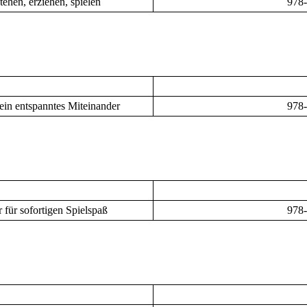
ehen, erziehen, spielen
978
in entspanntes Miteinander
978
 für sofortigen Spielspaß
978