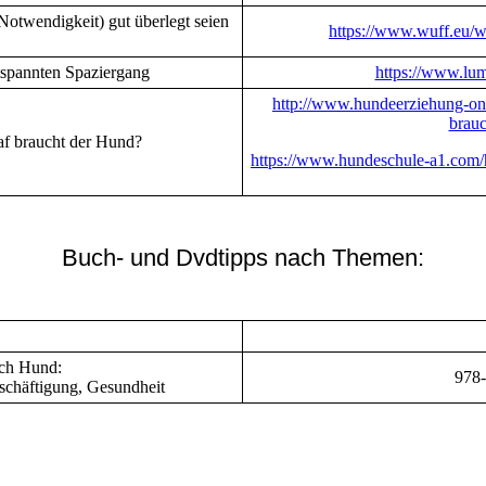
otwendigkeit) gut überlegt seien
https://www.wuff.eu/wp
ntspannten Spaziergang
https://www.lum
http://www.hundeerziehung-onl
brauc
af braucht der Hund?
https://www.hundeschule-a1.com/h
Buch- und Dvdtipps nach Themen:
ch Hund:
978
schäftigung, Gesundheit