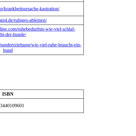
/krankheitsursache-kastration/
pi4.de/ruhiges-ableinen/
ine.com/ruhebedurfnis-wie-viel-schlaf-
ht-der-hunde/
undeerziehung/wie-viel-ruhe-braucht-ein-
hund
ISBN
-3440109601